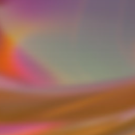
為節約活動資源，主辦單位保留報名資格
審核權，且請勿偽造他人身分資料以免觸
犯法律。
若報名完成之來賓因種種事務須委請代理
人出席，請預先通知主辦單位，以利報到
確認。
為響應環保，本次活動將不印製紙本講
義，惟現場來賓可於活動問卷註明索取講
義，將於講師同意授權後提供下載連結。
本活動若適逢天災等不可抗拒之因素（依